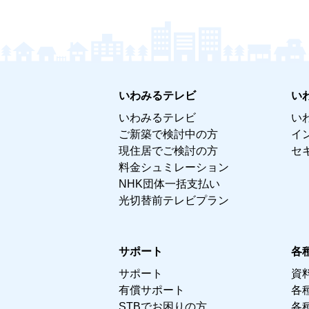
いわみるテレビ
い
いわみるテレビ
い
ご新築で検討中の方
イ
現住居でご検討の方
セ
料金シュミレーション
NHK団体一括支払い
光切替前テレビプラン
サポート
各
サポート
資
有償サポート
各
STBでお困りの方
各