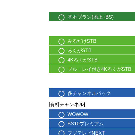
基本プラン(地上+BS)
みるだけSTB
ろくがSTB
4KろくがSTB
ブルーレイ付き4KろくがSTB
多チャンネルパック
[有料チャンネル]
WOWOW
BS10プレミアム
フジテレビNEXT