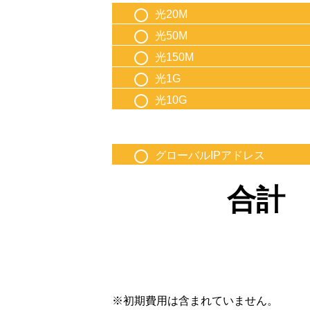
光20M
光50M
光150M
光1G
光10G
グローバルIPアドレス
合計
初期費用は含まれていません。