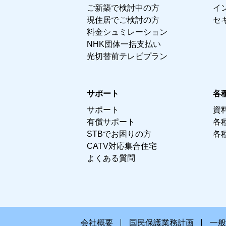
ご新築で検討中の方
イ
現住居でご検討の方
セ
料金シュミレーション
NHK団体一括支払い
光切替前テレビプラン
サポート
各
サポート
資
有償サポート
各
STBでお困りの方
各
CATV対応集合住宅
よくある質問
会社概要
国民保護業務計画
一般