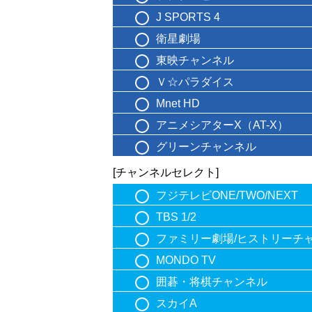
J SPORTS 4
衛星劇場
東映チャンネル
Ｖ☆パラダイス
Mnet HD
アニメシアターX（AT-X）
グリーンチャンネル
[チャンネルセレクト]
フジテレビONE/TWO/NEXT
TBS 1/2
ファミリー劇場/ヒストリーチ
MONDO TV
囲碁・将棋チャンネル
スカイA