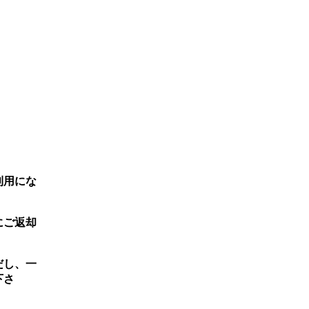
利用にな
にご返却
だし、一
下さ