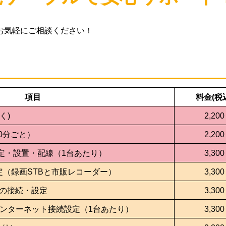
お気軽にご相談ください！
。
項目
料金(税
く)
2,200
0分ごと）
2,200
定・設置・配線（1台あたり）
3,300
定（録画STBと市販レコーダー）
3,300
Dの接続・設定
3,300
インターネット接続設定（1台あたり）
3,300