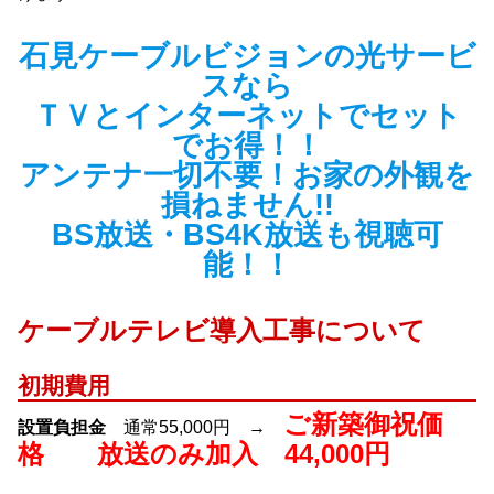
石見ケーブルビジョンの光サービ
スなら
ＴＶとインターネットでセット
でお得！！
アンテナ一切不要！お家の外観を
損ねません!!
BS放送・BS4K放送も視聴可
能！！
ケーブルテレビ導入工事について
初期費用
ご新築御祝価
設置負担金
通常55,000円 →
格 放送のみ加入 44,000円