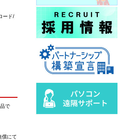
ード/
出品で
無償にて