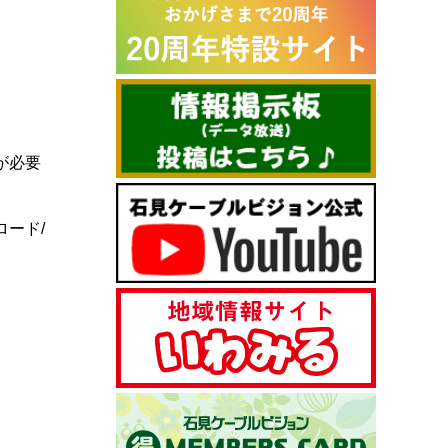
が必要
ード/