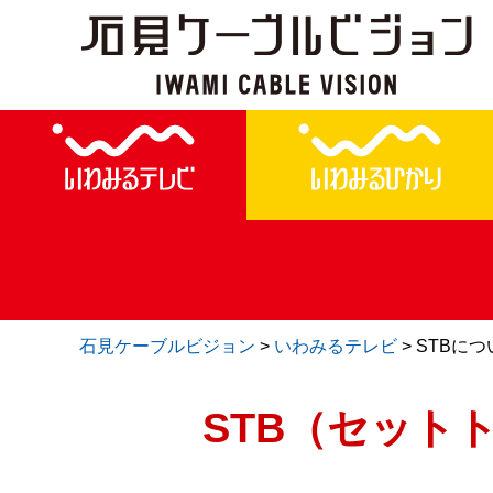
石見ケーブルビジョン
>
いわみるテレビ
>
STBにつ
STB（セット