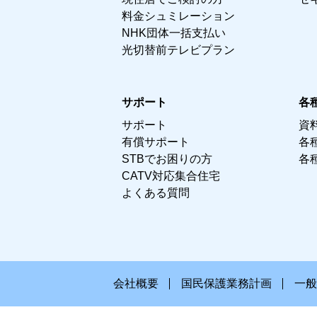
料金シュミレーション
NHK団体一括支払い
光切替前テレビプラン
サポート
各
サポート
資
有償サポート
各
STBでお困りの方
各
CATV対応集合住宅
よくある質問
会社概要
国民保護業務計画
一般