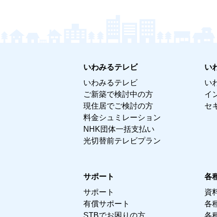
いわみるテレビ
い
いわみるテレビ
い
ご新築で検討中の方
イ
現住居でご検討の方
セ
料金シュミレーション
NHK団体一括支払い
光切替前テレビプラン
サポート
各
サポート
資
有償サポート
各
STBでお困りの方
各