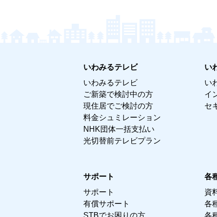
いわみるテレビ
い
いわみるテレビ
い
ご新築で検討中の方
イ
現住居でご検討の方
セ
料金シュミレーション
NHK団体一括支払い
光切替前テレビプラン
サポート
各
サポート
資
有償サポート
各
STBでお困りの方
各