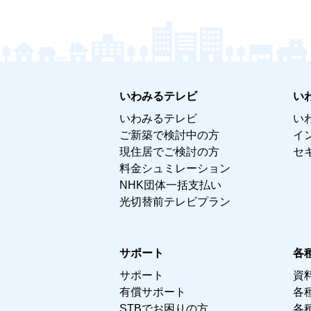
いわみるテレビ
い
いわみるテレビ
い
ご新築で検討中の方
イ
現住居でご検討の方
セ
料金シュミレーション
NHK団体一括支払い
光切替前テレビプラン
サポート
各
サポート
資
有償サポート
各
STBでお困りの方
各