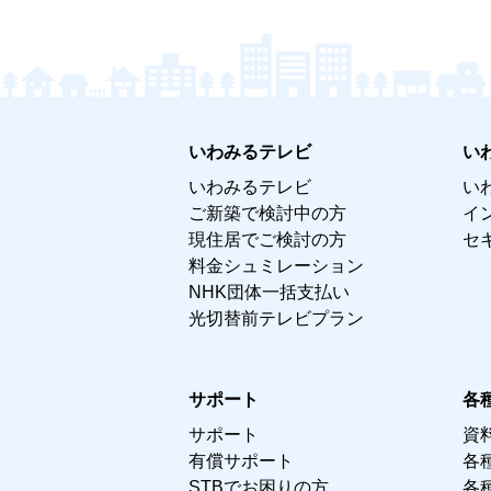
いわみるテレビ
い
いわみるテレビ
い
ご新築で検討中の方
イ
現住居でご検討の方
セ
料金シュミレーション
NHK団体一括支払い
光切替前テレビプラン
サポート
各
サポート
資
有償サポート
各
STBでお困りの方
各