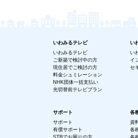
いわみるテレビ
い
いわみるテレビ
い
ご新築で検討中の方
イ
現住居でご検討の方
セ
料金シュミレーション
NHK団体一括支払い
光切替前テレビプラン
サポート
各
サポート
資
有償サポート
各
STBでお困りの方
各