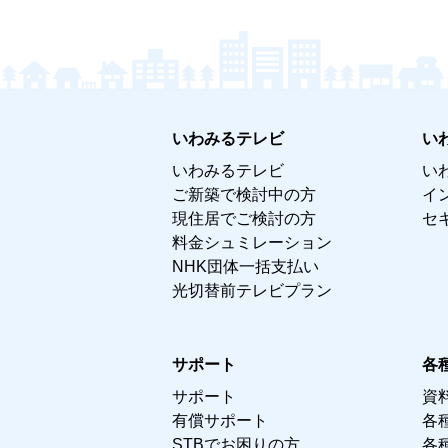
いわみるテレビ
い
いわみるテレビ
い
ご新築で検討中の方
イ
現住居でご検討の方
セ
料金シュミレーション
NHK団体一括支払い
光切替前テレビプラン
サポート
各
サポート
資
有償サポート
各
STBでお困りの方
各