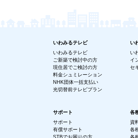
いわみるテレビ
い
いわみるテレビ
い
ご新築で検討中の方
イ
現住居でご検討の方
セ
料金シュミレーション
NHK団体一括支払い
光切替前テレビプラン
サポート
各
サポート
資
有償サポート
各
STBでお困りの方
各