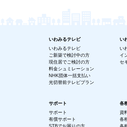
いわみるテレビ
い
いわみるテレビ
い
ご新築で検討中の方
イ
現住居でご検討の方
セ
料金シュミレーション
NHK団体一括支払い
光切替前テレビプラン
サポート
各
サポート
資
有償サポート
各
STBでお困りの方
各