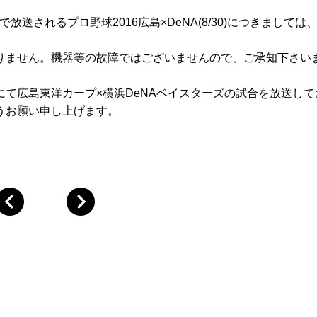
31ch）で放送されるプロ野球2016広島×DeNA(8/30)につきまして
りません。機器等の故障ではございませんので、ご承知下さい
）にて広島東洋カープ×横浜DeNAベイスターズの試合を放送し
うお願い申し上げます。