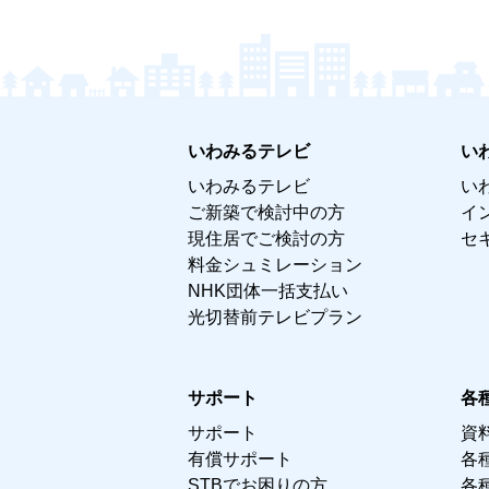
いわみるテレビ
い
いわみるテレビ
い
ご新築で検討中の方
イ
現住居でご検討の方
セ
料金シュミレーション
NHK団体一括支払い
光切替前テレビプラン
サポート
各
サポート
資
有償サポート
各
STBでお困りの方
各