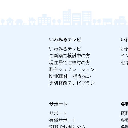
いわみるテレビ
い
いわみるテレビ
い
ご新築で検討中の方
イ
現住居でご検討の方
セ
料金シュミレーション
NHK団体一括支払い
光切替前テレビプラン
サポート
各
サポート
資
有償サポート
各
STBでお困りの方
各