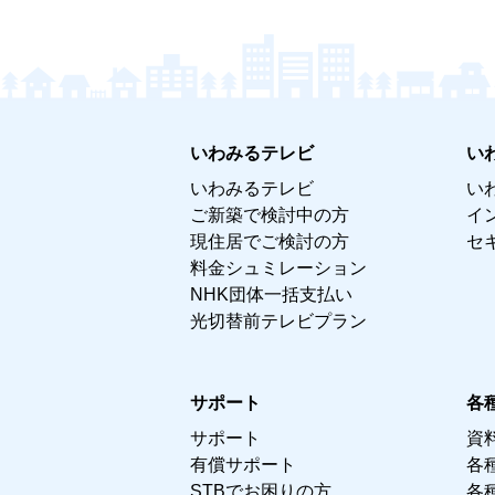
いわみるテレビ
い
いわみるテレビ
い
ご新築で検討中の方
イ
現住居でご検討の方
セ
料金シュミレーション
NHK団体一括支払い
光切替前テレビプラン
サポート
各
サポート
資
有償サポート
各
STBでお困りの方
各