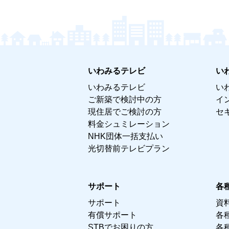
いわみるテレビ
い
いわみるテレビ
い
ご新築で検討中の方
イ
現住居でご検討の方
セ
料金シュミレーション
NHK団体一括支払い
光切替前テレビプラン
サポート
各
サポート
資
有償サポート
各
STBでお困りの方
各