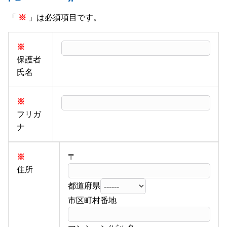
「
※
」は必須項目です。
※
保護者
氏名
※
フリガ
ナ
※
〒
住所
都道府県
市区町村番地