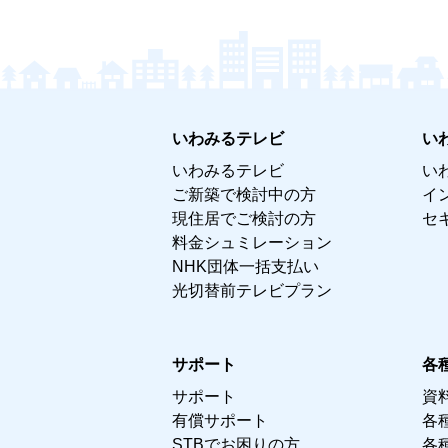
いわみるテレビ
い
いわみるテレビ
い
ご新築で検討中の方
イ
現住居でご検討の方
セ
料金シュミレーション
NHK団体一括支払い
光切替前テレビプラン
サポート
各
サポート
資
有償サポート
各
STBでお困りの方
各