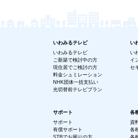
いわみるテレビ
い
いわみるテレビ
い
ご新築で検討中の方
イ
現住居でご検討の方
セ
料金シュミレーション
NHK団体一括支払い
光切替前テレビプラン
サポート
各
サポート
資
有償サポート
各
STBでお困りの方
各