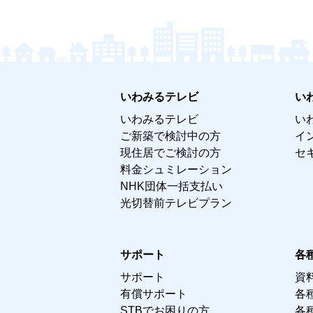
いわみるテレビ
い
いわみるテレビ
い
ご新築で検討中の方
イ
現住居でご検討の方
セ
料金シュミレーション
NHK団体一括支払い
光切替前テレビプラン
サポート
各
サポート
資
有償サポート
各
STBでお困りの方
各