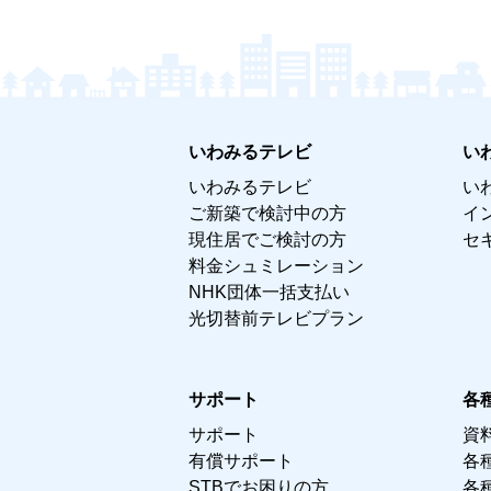
いわみるテレビ
い
いわみるテレビ
い
ご新築で検討中の方
イ
現住居でご検討の方
セ
料金シュミレーション
NHK団体一括支払い
光切替前テレビプラン
サポート
各
サポート
資
有償サポート
各
STBでお困りの方
各