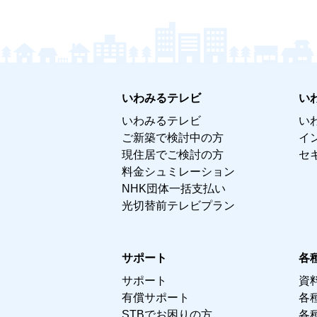
いわみるテレビ
い
いわみるテレビ
い
ご新築で検討中の方
イ
現住居でご検討の方
セ
料金シュミレーション
NHK団体一括支払い
光切替前テレビプラン
サポート
各
サポート
資
有償サポート
各
STBでお困りの方
各