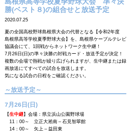
島根県高等学校夏季野球大会 準々決
勝(ベスト８)の組合せと放送予定
2020.07.25
夏の全国高校野球島根県大会の代替となる【令和2年度
島根県高等学校夏季野球大会】を、島根県ケーブルテレビ
協議会にて、1回戦からネットワーク生中継！
7月26日(日)の準々決勝の対戦カード・放送予定が決定！
複数の会場で熱戦が繰り広げられますが、生中継または録
画放送にてすべての試合を放送します。
気になる試合の日程をご確認ください。
～放送予定～
7月26日(日)
【
生中継
】会場：県立浜山公園野球場
11：00～ 立正大淞南 – 石見智翠館
14：00～ 矢上 – 益田東