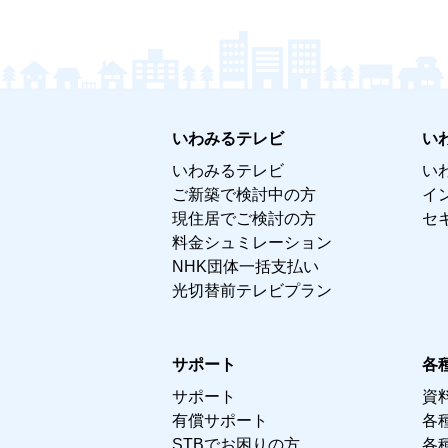
いわみるテレビ
い
いわみるテレビ
い
ご新築で検討中の方
イ
現住居でご検討の方
セ
料金シュミレーション
NHK団体一括支払い
光切替前テレビプラン
サポート
各
サポート
資
有償サポート
各
STBでお困りの方
各