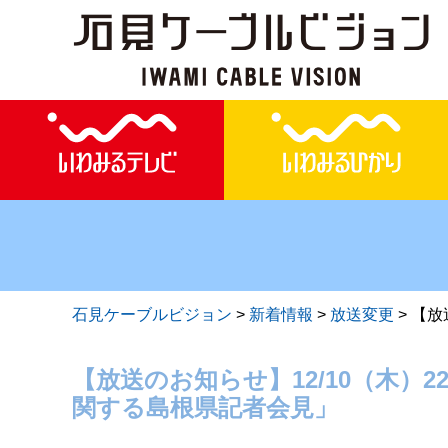
石見ケーブルビジョン
>
新着情報
>
放送変更
>
【放
【放送のお知らせ】12/10（木）
関する島根県記者会見」