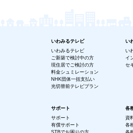
いわみるテレビ
い
いわみるテレビ
い
ご新築で検討中の方
イ
現住居でご検討の方
セ
料金シュミレーション
NHK団体一括支払い
光切替前テレビプラン
サポート
各
サポート
資
有償サポート
各
STBでお困りの方
各