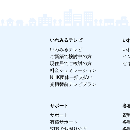
いわみるテレビ
い
いわみるテレビ
い
ご新築で検討中の方
イ
現住居でご検討の方
セ
料金シュミレーション
NHK団体一括支払い
光切替前テレビプラン
サポート
各
サポート
資
有償サポート
各
STBでお困りの方
各