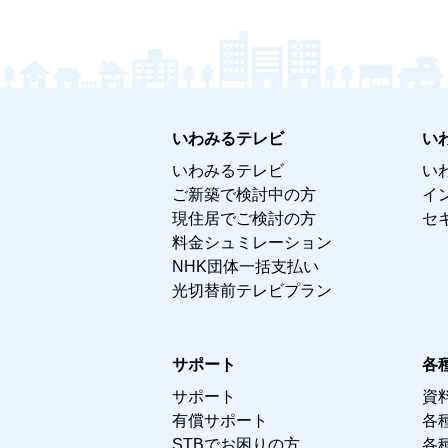
いわみるテレビ
い
いわみるテレビ
い
ご新築で検討中の方
イ
現住居でご検討の方
セ
料金シュミレーション
NHK団体一括支払い
光切替前テレビプラン
サポート
各
サポート
資
有償サポート
各
STBでお困りの方
各