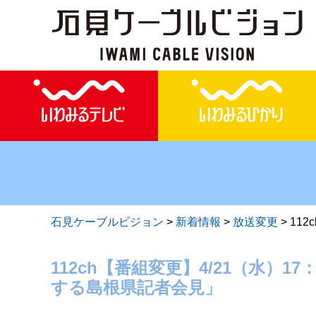
石見ケーブルビジョン
>
新着情報
>
放送変更
>
11
112ch【番組変更】4/21（水）
する島根県記者会見」