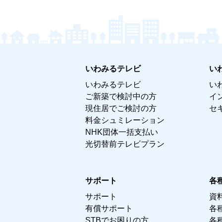
いわみるテレビ
い
いわみるテレビ
い
ご新築で検討中の方
イ
現住居でご検討の方
セ
料金シュミレーション
NHK団体一括支払い
光切替前テレビプラン
サポート
各
サポート
資
有償サポート
各
STBでお困りの方
各