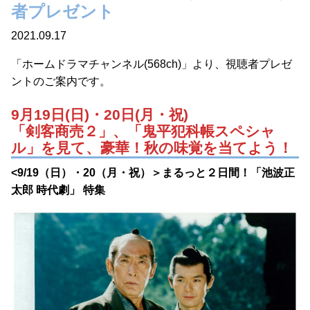
者プレゼント
2021.09.17
「ホームドラマチャンネル(568ch)」より、視聴者プレゼ
ントのご案内です。
9月19日(日)・20日(月・祝)
「剣客商売２」、「鬼平犯科帳スペシャ
ル」を見て、豪華！秋の味覚を当てよう！
<9/19（日）・20（月・祝）＞まるっと２日間！「池波正
太郎 時代劇」 特集