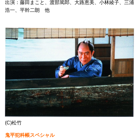
出演：藤田まこと、渡部篤郎、大路恵美、小林綾子、三浦
浩一、平幹二朗 他
(C)松竹
鬼平犯科帳スペシャル