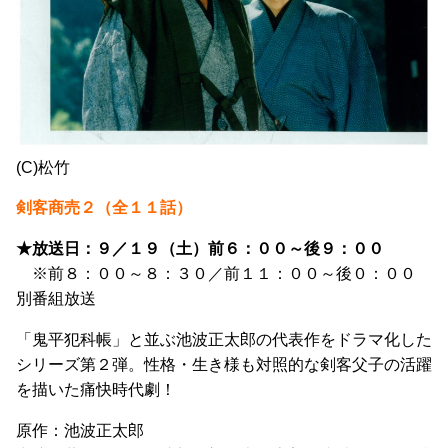
(C)松竹
剣客商売２（全１１話）
★放送日：９／１９（土）前６：００～後９：００
※前８：００～８：３０／前１１：００～後０：００
別番組放送
「鬼平犯科帳」と並ぶ池波正太郎の代表作をドラマ化した
シリーズ第２弾。性格・生き様も対照的な剣客父子の活躍
を描いた痛快時代劇！
原作：池波正太郎