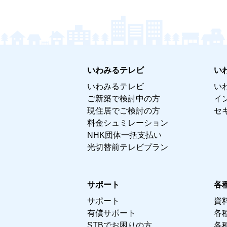
いわみるテレビ
い
いわみるテレビ
い
ご新築で検討中の方
イ
現住居でご検討の方
セ
料金シュミレーション
NHK団体一括支払い
光切替前テレビプラン
サポート
各
サポート
資
有償サポート
各
STBでお困りの方
各