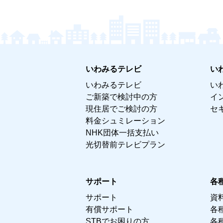
いわみるテレビ
い
いわみるテレビ
い
ご新築で検討中の方
イ
現住居でご検討の方
セ
料金シュミレーション
NHK団体一括支払い
光切替前テレビプラン
サポート
各
サポート
資
有償サポート
各
STBでお困りの方
各