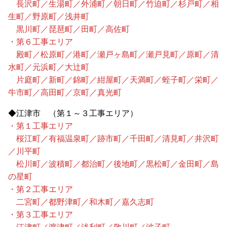
長沢町／生湯町／外浦町／朝日町／竹迫町／杉戸町／相
生町／野原町／浅井町
黒川町／琵琶町／田町／高佐町
・第６工事エリア
殿町／松原町／港町／瀬戸ヶ島町／瀬戸見町／原町／清
水町／元浜町／大辻町
片庭町／新町／錦町／紺屋町／天満町／蛭子町／栄町／
牛市町／高田町／京町／真光町
◆江津市 （第１～３工事エリア）
・第１工事エリア
桜江町／有福温泉町／跡市町／千田町／清見町／井沢町
／川平町
松川町／波積町／都治町／後地町／黒松町／金田町／島
の星町
・第２工事エリア
二宮町／都野津町／和木町／嘉久志町
・第３工事エリア