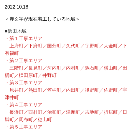
2022.10.18
＜赤文字が現在着工している地域＞
■浜田地域
・第１工事エリア
上府町／下府町／国分町／久代町／宇野町／大金町／下
有福町
・第２工事エリア
三階町／長見町／河内町／内村町／鍋石町／横山町／田
橋町／櫟田原町／井野町
・第３工事エリア
原井町／熱田町／笠柄町／内田町／後野町／佐野町／宇
津井町
・第４工事エリア
長浜町／西村町／治和町／津摩町／吉地町／折居町／日
脚町／周布町／穂出町
・第５工事エリア