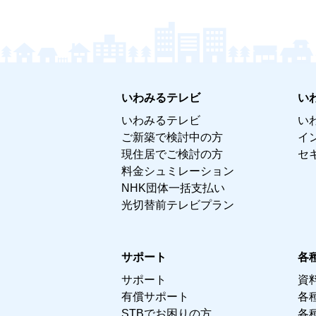
いわみるテレビ
い
いわみるテレビ
い
ご新築で検討中の方
イ
現住居でご検討の方
セ
料金シュミレーション
NHK団体一括支払い
光切替前テレビプラン
サポート
各
サポート
資
有償サポート
各
STBでお困りの方
各