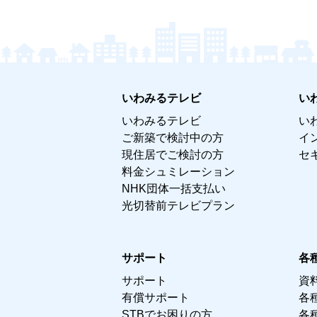
いわみるテレビ
い
いわみるテレビ
い
ご新築で検討中の方
イ
現住居でご検討の方
セ
料金シュミレーション
NHK団体一括支払い
光切替前テレビプラン
サポート
各
サポート
資
有償サポート
各
STBでお困りの方
各