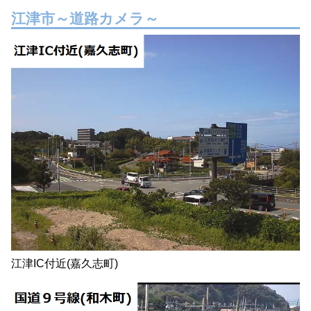
江津市～道路カメラ～
江津IC付近(嘉久志町)