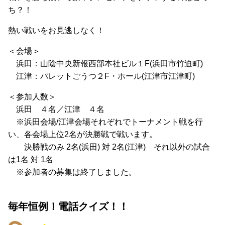
ち？！
熱い戦いをお見逃しなく！
＜会場＞
浜田：山陰中央新報西部本社ビル１F(浜田市竹迫町)
江津：パレットごうつ２F・ホール(江津市江津町)
＜参加人数＞
浜田 ４名／江津 ４名
※浜田会場/江津会場それぞれでトーナメント戦を行
い、各会場上位2名が決勝戦で戦います。
決勝戦のみ 2名(浜田) 対 2名(江津) それ以外の試合
は1名 対 1名
※参加者の募集は終了しました。
毎年恒例！電話クイズ！！