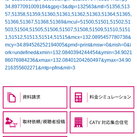
34.8977091009184&gprj=3&dtp=132563&mtl=51356,513
57,51358,51359,51360,51361,51362,51363,51364,51365,
51366,51367,51368,51369&mcul=51500,51501,51502,51
503,51504,51505,51506,51507,51508,51509,51510,5151
1,51512,51513,51514,51515&mcx=132.0895457780738&
mcy=34.894526252194005&pmd=print&msw=0&msh=0&i
ork=undefined&xmin=132.0840394244454&ymin=34.9021
86076984236&xmax=132.08401204260497&ymax=34.90
216355602271&mtp=pfm&mit=3