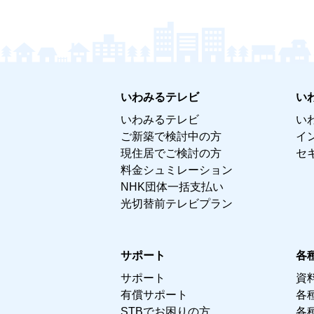
いわみるテレビ
い
いわみるテレビ
い
ご新築で検討中の方
イ
現住居でご検討の方
セ
料金シュミレーション
NHK団体一括支払い
光切替前テレビプラン
サポート
各
サポート
資
有償サポート
各
STBでお困りの方
各