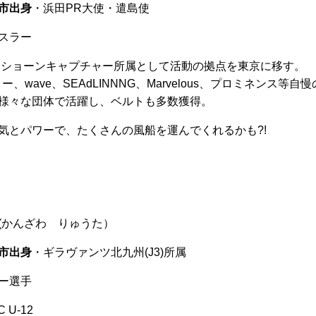
市出身
・浜田PR大使・遣島使
スラー
からショーンキャプチャー所属として活動の拠点を東京に移す。
ー、wave、SEAdLINNNG、Marvelous、プロミネンス等自
様々な団体で活躍し、ベルトも多数獲得。
気とパワーで、たくさんの風船を運んでくれるかも?!
(かんざわ りゅうた）
市出身
・ギラヴァンツ北九州(J3)所属
ー選手
C U-12