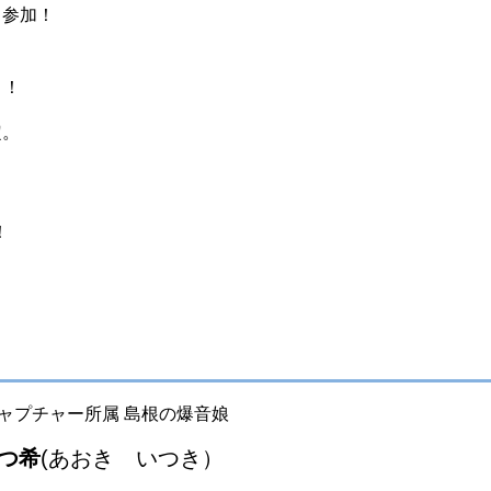
も参加！
！！
定。
！
ャプチャー所属 島根の爆音娘
つ希
(あおき いつき）