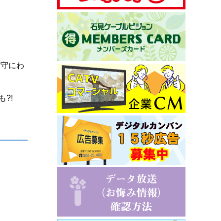
攻守にわ
?!