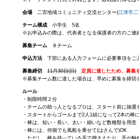
会場
二宮地域コミュニティ交流センター(
江津市二
チーム構成
小学生 5名
※お申込みの際は、代表者となる保護者の方のご連
募集チーム
８チーム
申込方法
下部にある入力フォームに必要事項をご
募集締切
11月30日(日)
定員に達したため、募集
※募集チーム数に達した場合は、早めに募集を締切
ルール
・制限時間２分
・チームの助っ人となるプロは、スタート前に抽選
・スタートからゴールまで2人1組になって2本の棒
・棒は、短い・長い、太い・細いなど数種類を用意
・棒には、何個でも風船を乗せて(はさんで)OK
ただし、棒を持っている手で押さえたり、手が触れ