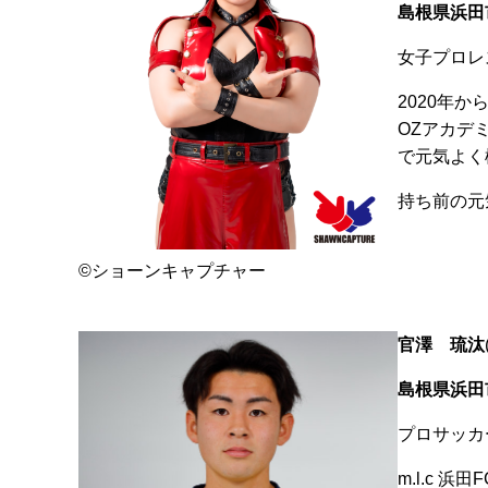
島根県浜田
女子プロレ
2020年
OZアカデミ
で元気よく
持ち前の元
©ショーンキャプチャー
官澤 琉汰
島根県浜田
プロサッカ
m.l.c 浜田F