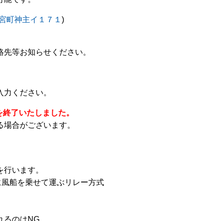
宮町神主イ１７１
)
絡先等お知らせください。
入力ください。
を終了いたしました。
る場合がございます。
を行います。
に風船を乗せて運ぶリレー方式
るのはNG