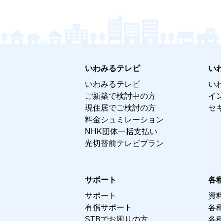
いわみるテレビ
い
いわみるテレビ
い
ご新築で検討中の方
イ
現住居でご検討の方
セ
料金シュミレーション
NHK団体一括支払い
光切替前テレビプラン
サポート
各
サポート
資
有償サポート
各
STBでお困りの方
各