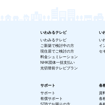
いわみるテレビ
い
いわみるテレビ
い
ご新築で検討中の方
イ
現住居でご検討の方
セ
料金シュミレーション
NHK団体一括支払い
光切替前テレビプラン
サポート
各
サポート
資
有償サポート
各
STBでお困りの方
各