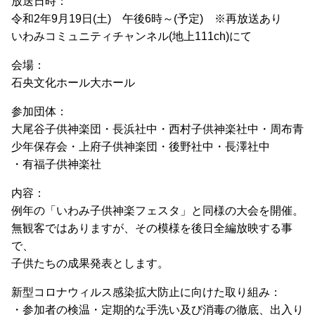
放送日時：
令和2年9月19日(土) 午後6時～(予定) ※再放送あり
いわみコミュニティチャンネル(地上111ch)にて
会場：
石央文化ホール大ホール
参加団体：
大尾谷子供神楽団・長浜社中・西村子供神楽社中・周布青
少年保存会・上府子供神楽団・後野社中・長澤社中
・有福子供神楽社
内容：
例年の「いわみ子供神楽フェスタ」と同様の大会を開催。
無観客ではありますが、その模様を後日全編放映する事
で、
子供たちの成果発表とします。
新型コロナウィルス感染拡大防止に向けた取り組み：
・参加者の検温・定期的な手洗い及び消毒の徹底、出入り