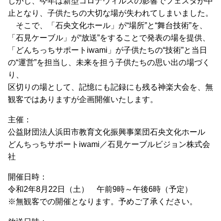
しかし、今年は新型コロナウィルスの影響でフェスタが中
止となり、子供たちの大切な場が失われてしまいました。
そこで、「石央文化ホール」が“場所”と“舞台技術”を、
「石見ケーブル」が“放送”をすることで発表の場を提供、
「どんちっちサポートiwami」が子供たちの“技術”と当日
の“運営”を担当し、未来を担う子供たちの思い出の場づく
り、
区切りの場として、記憶にも記録にも残る神楽大会を、無
観客ではありますが企画開催いたします。
主催：
公益財団法人浜田市教育文化振興事業団石央文化ホール
どんちっちサポートiwami／石見ケーブルビジョン株式会
社
開催日時：
令和2年8月22日（土） 午前9時～午後6時（予定）
※無観客での開催となります。予めご了承ください。