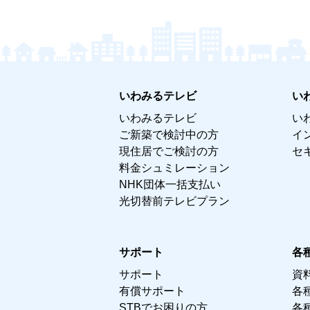
いわみるテレビ
い
いわみるテレビ
い
ご新築で検討中の方
イ
現住居でご検討の方
セ
料金シュミレーション
NHK団体一括支払い
光切替前テレビプラン
サポート
各
サポート
資
有償サポート
各
STBでお困りの方
各