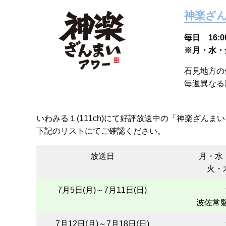
神楽ざ
毎日 16:00
※月・水・
石見地方の
毎週異なる
いわみる１(111ch)にて好評放送中の「神楽ざん
下記のリストにてご確認ください。
放送日
月・水
火・
7月5日(月)～7月11日(日)
波佐常
7月12日(月)～7月18日(日)