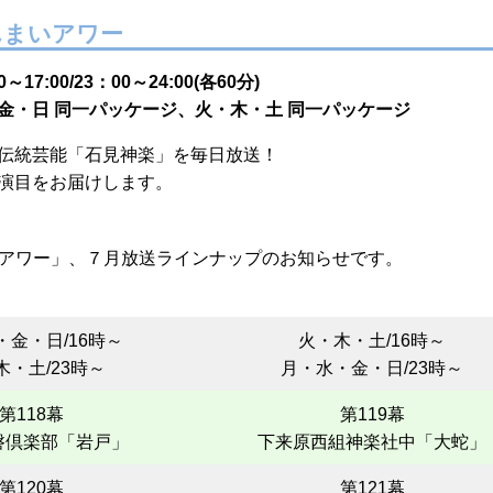
んまいアワー
～17:00/23：00～24:00(各60分)
金・日 同一パッケージ、火・木・土 同一パッケージ
伝統芸能「石見神楽」を毎日放送！
演目をお届けします。
まいアワー」、７月放送ラインナップのお知らせです。
・金・日/16時～
火・木・土/16時～
木・土/23時～
月・水・金・日/23時～
第118幕
第119幕
磐倶楽部「岩戸」
下来原西組神楽社中「大蛇」
第120幕
第121幕