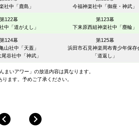
楽社中「鹿島」
今福神楽社中「御座・神武」
第122幕
第123幕
社中「道がえし」
下来原西組神楽社中「塵輪」
第124幕
第125幕
亀山社中「天蓋」
浜田市石見神楽周布青少年保存
大尾谷社中「神武」
「道返し」
楽ざんまいアワー」の放送内容は異なります。
あります。予めご了承ください。