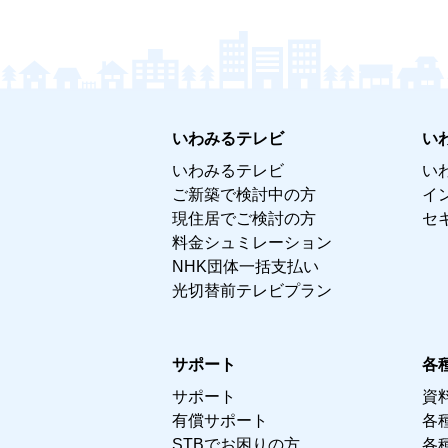
いわみるテレビ
い
いわみるテレビ
い
ご新築で検討中の方
イ
現住居でご検討の方
セ
料金シュミレーション
NHK団体一括支払い
光切替前テレビプラン
サポート
各
サポート
資
有償サポート
各
STBでお困りの方
各