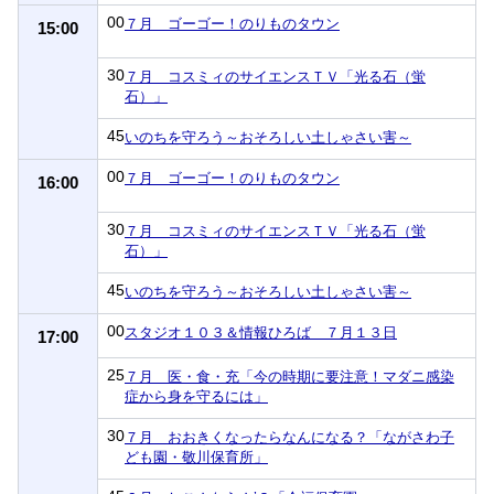
00
７月 ゴーゴー！のりものタウン
15:00
30
７月 コスミィのサイエンスＴＶ「光る石（蛍
石）」
45
いのちを守ろう～おそろしい土しゃさい害～
00
７月 ゴーゴー！のりものタウン
16:00
30
７月 コスミィのサイエンスＴＶ「光る石（蛍
石）」
45
いのちを守ろう～おそろしい土しゃさい害～
00
スタジオ１０３＆情報ひろば ７月１３日
17:00
25
７月 医・食・充「今の時期に要注意！マダニ感染
症から身を守るには」
30
７月 おおきくなったらなんになる？「ながさわ子
ども園・敬川保育所」