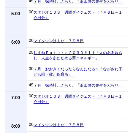
45
７月 探偵社、ぶらり。「浜田藩の先生をぶらり」
00
スタジオ１０３ 週間ダイジェスト（７月６日～１
5:00
０日分）
00
マイタウンはまだ ７月８日
6:00
25
しまねＦｕｔｕｒｅ２０３０＃１１「火のある暮ら
し 人生をあたためる薪エネルギー」
30
７月 おおきくなったらなんになる？「ながさわ子
ども園・敬川保育所」
45
７月 探偵社、ぶらり。「浜田藩の先生をぶらり」
00
スタジオ１０３ 週間ダイジェスト（７月６日～１
7:00
０日分）
00
マイタウンはまだ ７月８日
8:00