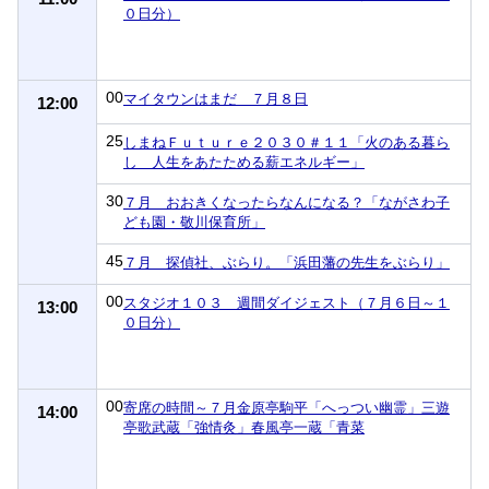
０日分）
00
マイタウンはまだ ７月８日
12:00
25
しまねＦｕｔｕｒｅ２０３０＃１１「火のある暮ら
し 人生をあたためる薪エネルギー」
30
７月 おおきくなったらなんになる？「ながさわ子
ども園・敬川保育所」
45
７月 探偵社、ぶらり。「浜田藩の先生をぶらり」
00
スタジオ１０３ 週間ダイジェスト（７月６日～１
13:00
０日分）
00
寄席の時間～７月金原亭駒平「へっつい幽霊」三遊
14:00
亭歌武蔵「強情灸」春風亭一蔵「青菜