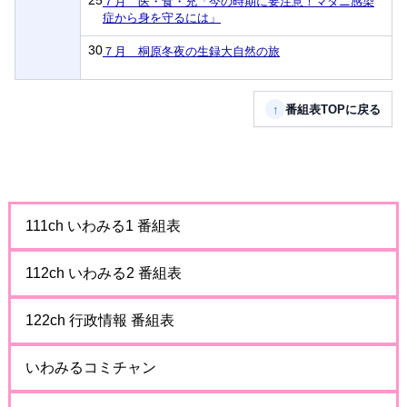
25
７月 医・食・充「今の時期に要注意！マダニ感染
症から身を守るには」
30
７月 桐原冬夜の生録大自然の旅
↑
番組表TOPに戻る
111ch いわみる1 番組表
112ch いわみる2 番組表
122ch 行政情報 番組表
いわみるコミチャン