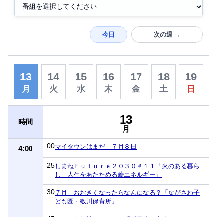
今日
次の週 →
13
14
15
16
17
18
19
月
火
水
木
金
土
日
13
時間
月
00
マイタウンはまだ ７月８日
4:00
25
しまねＦｕｔｕｒｅ２０３０＃１１「火のある暮ら
し 人生をあたためる薪エネルギー」
30
７月 おおきくなったらなんになる？「ながさわ子
ども園・敬川保育所」