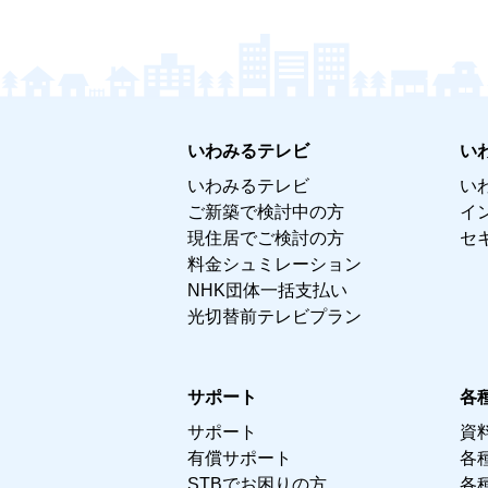
いわみるテレビ
い
いわみるテレビ
い
ご新築で検討中の方
イ
現住居でご検討の方
セ
料金シュミレーション
NHK団体一括支払い
光切替前テレビプラン
サポート
各
サポート
資
有償サポート
各
STBでお困りの方
各