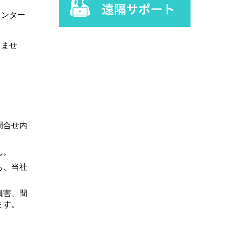
インター
りませ
問合せ内
ん。
も、当社
損害、間
ます。