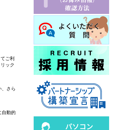
してご利
クリック
い、さら
に自動的