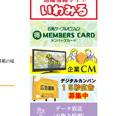
S搭載の端