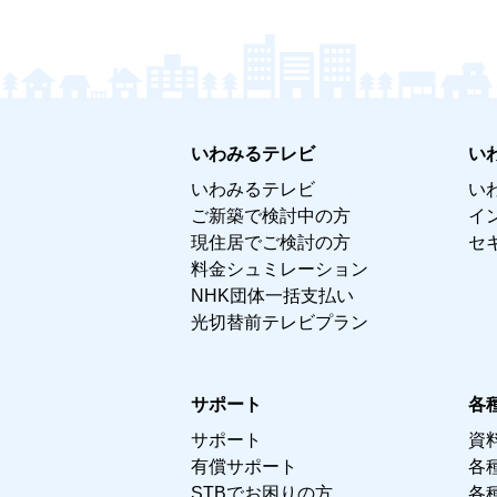
いわみるテレビ
い
いわみるテレビ
い
ご新築で検討中の方
イ
現住居でご検討の方
セ
料金シュミレーション
NHK団体一括支払い
光切替前テレビプラン
サポート
各
サポート
資
有償サポート
各
STBでお困りの方
各